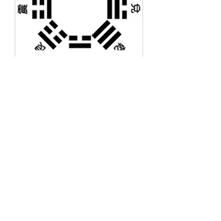
八卦 (Eight Trigrams)
摇挂问一件事情 - 该不该换工作？
该不该结婚？
1 hr
50
$50
Singapore
dollars
Book Now