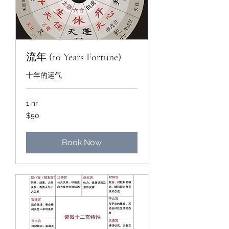
流年 (10 Years Fortune)
十年的运气
1 hr
50
$50
Singapore
dollars
Book Now