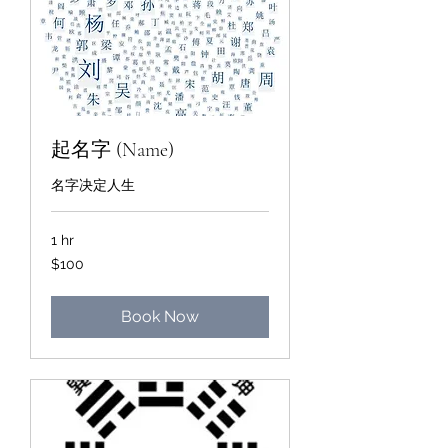
起名字 (Name)
名字决定人生
1 hr
100
$100
Singapore
dollars
Book Now